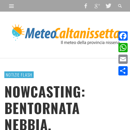
Faceb
What
Email
NOTIZIE FLASH
Condiv
NOWCASTING:
BENTORNATA
NEBBIA.