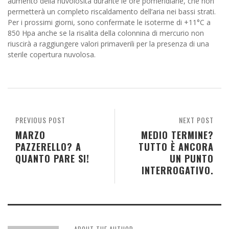
aumento della nuvolosità durante le ore pomeridiane, che non
permetterà un completo riscaldamento dell’aria nei bassi strati.
Per i prossimi giorni, sono confermate le isoterme di +11°C a
850 Hpa anche se la risalita della colonnina di mercurio non
riuscirà a raggiungere valori primaverili per la presenza di una
sterile copertura nuvolosa.
PREVIOUS POST
NEXT POST
MARZO
MEDIO TERMINE?
PAZZERELLO? A
TUTTO È ANCORA
QUANTO PARE SI!
UN PUNTO
INTERROGATIVO.