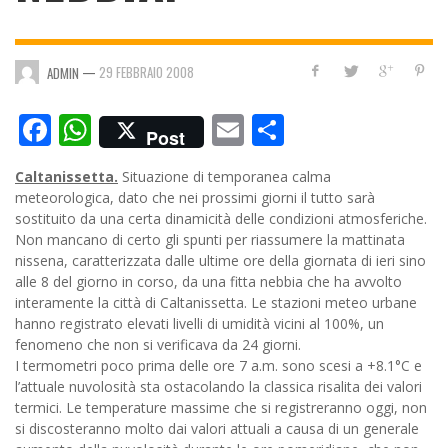
—
29 FEBBRAIO 2008
ADMIN
Facebook
WhatsApp
Email
Condividi
Post
Caltanissetta.
Situazione di temporanea calma
meteorologica, dato che nei prossimi giorni il tutto sarà
sostituito da una certa dinamicità delle condizioni atmosferiche.
Non mancano di certo gli spunti per riassumere la mattinata
nissena, caratterizzata dalle ultime ore della giornata di ieri sino
alle 8 del giorno in corso, da una fitta nebbia che ha avvolto
interamente la città di Caltanissetta.
Le stazioni meteo urbane
hanno registrato elevati livelli di umidità vicini al 100%, un
fenomeno che non si verificava da 24 giorni.
I termometri poco prima delle ore 7 a.m. sono scesi a +8.1°C e
l’attuale nuvolosità sta ostacolando la classica risalita dei valori
termici. Le temperature massime che si registreranno oggi, non
si discosteranno molto dai valori attuali a causa di un generale