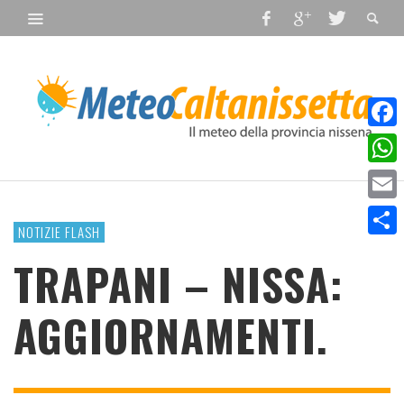
Faceb
What
Email
NOTIZIE FLASH
Condiv
TRAPANI – NISSA:
AGGIORNAMENTI.