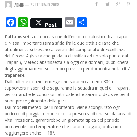
—
22 FEBBRAIO 2008
ADMIN
Facebook
WhatsApp
Email
Condividi
Post
Caltanissetta.
In occasione dell’incontro calcistico tra Trapani
e Nissa, importantissima sfida fra le due città siciliane che
attualmente si trovano ai vertici del campionato di Eccellenza
del Girone A (Nissa che guida la classifica ad un solo punto dal
Trapani), MeteoCaltanissetta sia oggi che domani, pubblicherà
degli aggiornamenti sul tempo previsto per domenica nella città
trapanese.
Dalle ultime notizie, emerge che saranno almeno 300 i
supporters nisseni che seguiranno la squadra in quel di Trapani,
per cui anche le condizioni atmosferiche saranno decisive per il
buon proseguimento della gara.
Dai modelli meteo, per il momento, viene scongiurato ogni
pericolo di pioggia, e non solo. La presenza di una solida area di
Alta Pressione, garantirebbe un giornata tipica del periodo
primaverile con temperature che durante la gara, potranno
raggiungere anche i +18°.