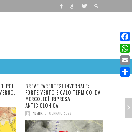
Faceb
What
Email
Condiv
REVE PARENTESI INVERNALE:
NUOVO E BREVE IMPUL
ORTE VENTO E CALO TERMICO. DA
IN ARRIVO. TEMPERATU
ERCOLEDÌ, RIPRESA
DIMINUZIONE.
NTICICLONICA.
ADMIN
,
28 GENNAIO 2022
ADMIN
,
31 GENNAIO 2022