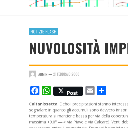
RESOCONTO TERMO-PLUVIOMETRICO ANNO
2023
ADMIN
,
4 GENNAIO 2024
NOTIZIE FLASH
NUVOLOSITÀ IMP
—
21 FEBBRAIO 2008
ADMIN
Facebook
WhatsApp
Email
Cond
Post
Caltanissetta
. Deboli precipitazioni stanno interess
segnalare in quanto gli accumuli sono davvero irrisori
temperatura si mantiene bassa per via della copertu
massima +9.0° —-> via Piave e via Calcare). Venti deb
cesseranno entro il pomeriggio. Domani è previsto u