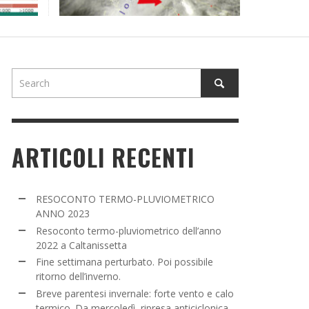
NE SETTIMANA PERTURBATO. POI POSSIBILE
TORNO DELL’INVERNO.
ADMIN
,
16 MARZO 2022
ARTICOLI RECENTI
RESOCONTO TERMO-PLUVIOMETRICO
ANNO 2023
Resoconto termo-pluviometrico dell’anno
2022 a Caltanissetta
Fine settimana perturbato. Poi possibile
ritorno dell’inverno.
Breve parentesi invernale: forte vento e calo
termico. Da mercoledì, ripresa anticiclonica.