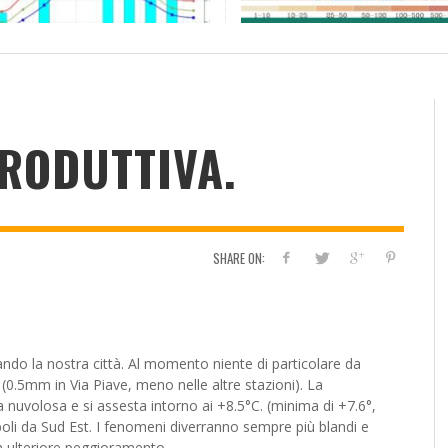
RESOCONTO TERMO-PLUVIOMETRICO
FI
DELL’ANNO 2022 A CALTANISSETTA
RI
ADMIN
,
2 GENNAIO 2023
RODUTTIVA.
SHARE ON:
ividi
ando la nostra città. Al momento niente di particolare da
 (0.5mm in Via Piave, meno nelle altre stazioni). La
ra nuvolosa
e si assesta intorno ai +8.5°C. (minima di +7.6°,
oli da Sud Est. I fenomeni diverranno sempre più blandi e
n ulteriore peggioramento.