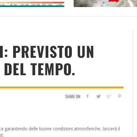
RESOCONTO TERMO-PLUVIOMETRICO
FI
DELL’ANNO 2022 A CALTANISSETTA
RI
ADMIN
,
2 GENNAIO 2023
I: PREVISTO UN
DEL TEMPO.
SHARE ON:
ividi
sta garantendo delle buone condizioni atmosferiche, lascerà il
t.