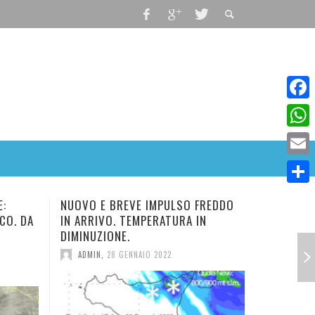
Faceb
What
Email
Condiv
NUOVO E BREVE IMPULSO FREDDO
CEDIMENTO DELL’AN
IN ARRIVO. TEMPERATURA IN
TORNA L’INVERNO.
DIMINUZIONE.
ADMIN
,
5 GENNAIO 20
ADMIN
,
28 GENNAIO 2022