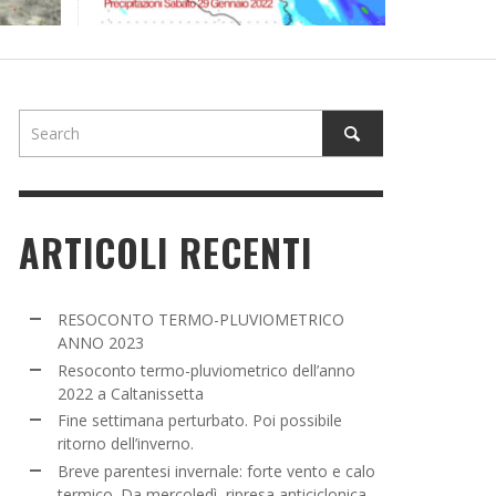
NE SETTIMANA PERTURBATO. POI POSSIBILE
TORNO DELL’INVERNO.
ADMIN
,
16 MARZO 2022
ARTICOLI RECENTI
RESOCONTO TERMO-PLUVIOMETRICO
ANNO 2023
Resoconto termo-pluviometrico dell’anno
2022 a Caltanissetta
Fine settimana perturbato. Poi possibile
ritorno dell’inverno.
Breve parentesi invernale: forte vento e calo
termico. Da mercoledì, ripresa anticiclonica.