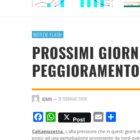
RESOCONTO TERMO-PLUVIOMETRICO ANNO
2023
ADMIN
,
4 GENNAIO 2024
NOTIZIE FLASH
PROSSIMI GIORN
PEGGIORAMENTO 
—
19 FEBBRAIO 2008
ADMIN
Facebook
WhatsApp
Email
Cond
Post
Caltanissetta.
L’alta pressione che in questi giorni 
posto ad una perturbazione proveniente da nord-oves