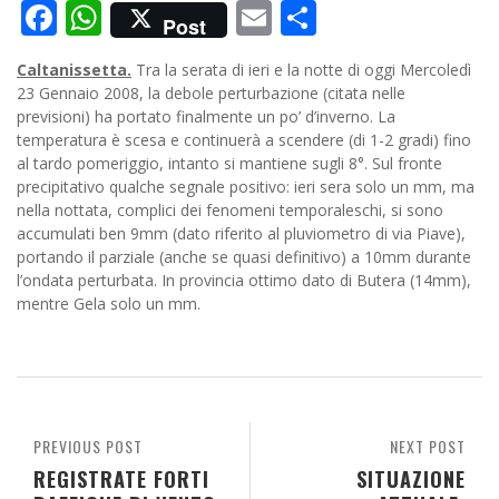
Facebook
WhatsApp
Email
Condividi
Post
Caltanissetta.
Tra la serata di ieri e la notte di oggi Mercoledì
23 Gennaio 2008, la debole perturbazione (citata nelle
previsioni) ha portato finalmente un po’ d’inverno. La
temperatura è scesa e continuerà a scendere (di 1-2 gradi) fino
al tardo pomeriggio, intanto si mantiene sugli 8°. Sul fronte
precipitativo
qualche segnale positivo: ieri sera solo un mm, ma
nella nottata, complici dei fenomeni temporaleschi, si sono
accumulati ben 9mm (dato riferito al pluviometro di via Piave),
portando il parziale (anche se quasi definitivo) a 10mm durante
l’ondata perturbata. In provincia ottimo dato di Butera (14mm),
mentre Gela solo un mm.
PREVIOUS POST
NEXT POST
REGISTRATE FORTI
SITUAZIONE