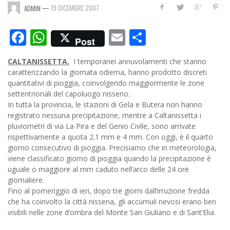
—
19 DICEMBRE 2007
ADMIN
Facebook
WhatsApp
Email
Condividi
Post
CALTANISSETTA.
I temporanei annuvolamenti che stanno
caratterizzando la giornata odierna, hanno prodotto discreti
quantitativi di pioggia, coinvolgendo maggiormente le zone
settentrionali del capoluogo nisseno.
In tutta la provincia, le stazioni di Gela e Butera non hanno
registrato nessuna precipitazione, mentre a Caltanissetta i
pluviometri di via La Pira e del Genio Civile, sono arrivate
rispettivamente a quota 2.1 mm e 4 mm.
Con oggi, è il quarto
giorno consecutivo di pioggia. Precisiamo che in meteorologia,
viene classificato giorno di pioggia quando la precipitazione è
uguale o maggiore al mm caduto nell’arco delle 24 ore
giornaliere.
Fino al pomeriggio di ieri, dopo tre giorni dall’irruzione fredda
che ha coinvolto la città nissena, gli accumuli nevosi erano ben
visibili nelle zone d’ombra del Monte San Giuliano e di Sant’Elia.