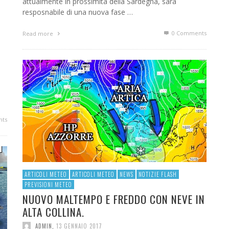
attualmente in prossimità della Sardegna, sarà
resposnabile di una nuova fase …
0 Comments
Read more
ividi
ts
ARTICOLI METEO
ARTICOLI METEO
NEWS
NOTIZIE FLASH
PREVISIONI METEO
NUOVO MALTEMPO E FREDDO CON NEVE IN
ALTA COLLINA.
ADMIN
,
13 GENNAIO 2017