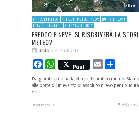
ARTICOLI METEO
ARTICOLI METEO
NEWS
NOTIZIE FLASH
PREVISIONI METEO
SENZA CATEGORIA
FREDDO E NEVE! SI RISCRIVERÀ LA STOR
METEO?
ADMIN
,
4 GENNAIO 2017
Facebook
WhatsApp
Email
Cond
Post
Da giorni non si parla di altro in ambito meteo. Siam
alle porte di un evento di assoluto rilievo per il Sud Ita
e la …
0 Commen
Read more