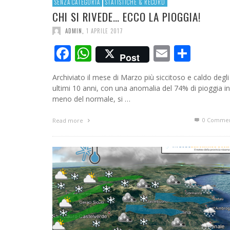
SENZA CATEGORIA
STATISTICHE & RECORD
CHI SI RIVEDE… ECCO LA PIOGGIA!
ADMIN
,
1 APRILE 2017
Facebook
WhatsApp
Email
Cond
Post
Archiviato il mese di Marzo più siccitoso e caldo degli
ultimi 10 anni, con una anomalia del 74% di pioggia in
meno del normale, si …
0 Commen
Read more