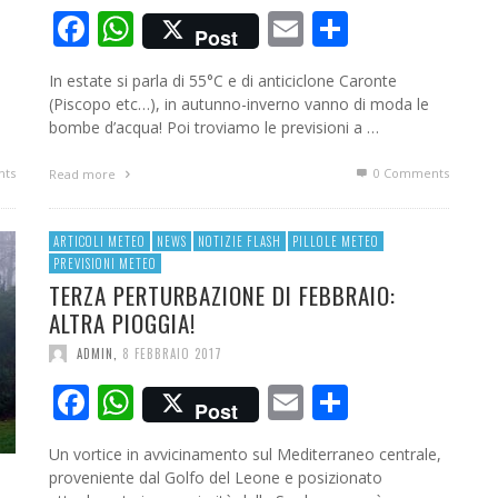
ividi
Facebook
WhatsApp
Email
Condivid
Post
In estate si parla di 55°C e di anticiclone Caronte
(Piscopo etc…), in autunno-inverno vanno di moda le
bombe d’acqua! Poi troviamo le previsioni a …
ts
0 Comments
Read more
ARTICOLI METEO
NEWS
NOTIZIE FLASH
PILLOLE METEO
PREVISIONI METEO
TERZA PERTURBAZIONE DI FEBBRAIO:
ALTRA PIOGGIA!
ADMIN
,
8 FEBBRAIO 2017
Facebook
WhatsApp
Email
Condivid
Post
Un vortice in avvicinamento sul Mediterraneo centrale,
proveniente dal Golfo del Leone e posizionato