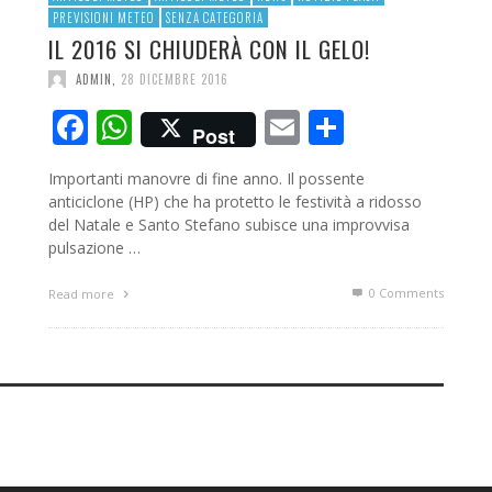
PREVISIONI METEO
SENZA CATEGORIA
IL 2016 SI CHIUDERÀ CON IL GELO!
ADMIN
,
28 DICEMBRE 2016
Facebook
WhatsApp
Email
Condivid
Post
Importanti manovre di fine anno. Il possente
anticiclone (HP) che ha protetto le festività a ridosso
del Natale e Santo Stefano subisce una improvvisa
pulsazione …
0 Comments
Read more