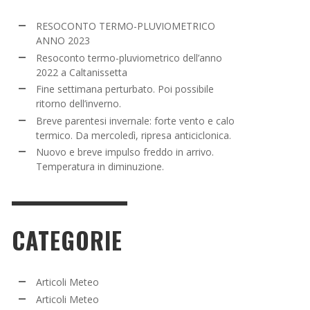
NE SETTIMANA PERTURBATO. POI POSSIBILE
RESOCONTO TERMO-PLUVIOMETRICO
TORNO DELL’INVERNO.
ANNO 2023
Resoconto termo-pluviometrico dell’anno
ADMIN
,
16 MARZO 2022
2022 a Caltanissetta
Fine settimana perturbato. Poi possibile
ritorno dell’inverno.
Breve parentesi invernale: forte vento e calo
termico. Da mercoledì, ripresa anticiclonica.
Nuovo e breve impulso freddo in arrivo.
Temperatura in diminuzione.
CATEGORIE
i
Articoli Meteo
Articoli Meteo