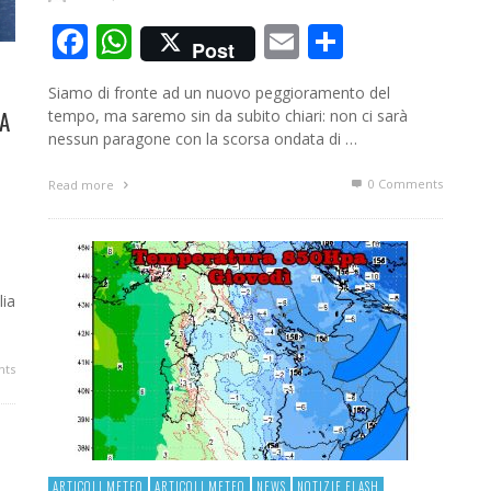
Facebook
WhatsApp
Email
Condivid
Post
Siamo di fronte ad un nuovo peggioramento del
IA
tempo, ma saremo sin da subito chiari: non ci sarà
nessun paragone con la scorsa ondata di …
0 Comments
Read more
ividi
o
lia
ts
ARTICOLI METEO
ARTICOLI METEO
NEWS
NOTIZIE FLASH