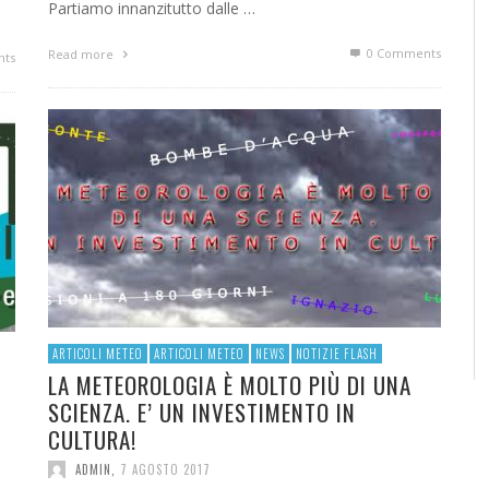
Partiamo innanzitutto dalle …
0 Comments
Read more
ts
ARTICOLI METEO
ARTICOLI METEO
NEWS
NOTIZIE FLASH
LA METEOROLOGIA È MOLTO PIÙ DI UNA
SCIENZA. E’ UN INVESTIMENTO IN
CULTURA!
ADMIN
,
7 AGOSTO 2017