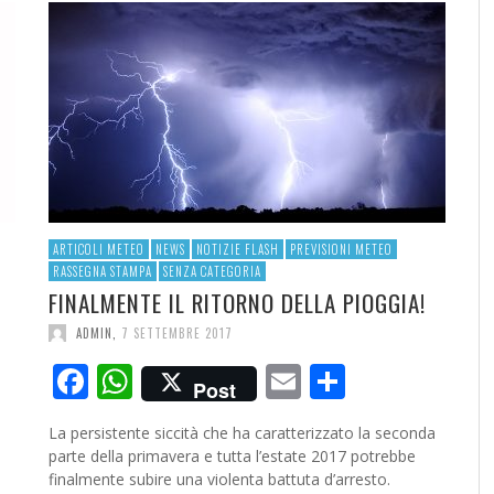
RESOCONTO TERMO-PLUVIOMETRICO
FI
DELL’ANNO 2022 A CALTANISSETTA
RI
ADMIN
,
2 GENNAIO 2023
ARTICOLI METEO
NEWS
NOTIZIE FLASH
PREVISIONI METEO
RASSEGNA STAMPA
SENZA CATEGORIA
FINALMENTE IL RITORNO DELLA PIOGGIA!
ADMIN
,
7 SETTEMBRE 2017
Facebook
WhatsApp
Email
Condivid
Post
ividi
La persistente siccità che ha caratterizzato la seconda
parte della primavera e tutta l’estate 2017 potrebbe
finalmente subire una violenta battuta d’arresto.