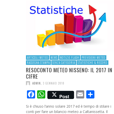
RESOCONTO TERMO-PLUVIOMETRICO ANNO
2023
ADMIN
,
4 GENNAIO 2024
ARTICOLI METEO
NEWS
NOTIZIE FLASH
PREVISIONI METEO
RASSEGNA STAMPA
SENZA CATEGORIA
STATISTICHE & RECORD
RESOCONTO METEO NISSENO: IL 2017 IN
CIFRE
ADMIN
,
3 GENNAIO 2018
Facebook
WhatsApp
Email
Cond
Post
Si è chiuso l’anno solare 2017 ed è tempo di stilare i
conti per fare un bilancio meteo a Caltanissetta. Il