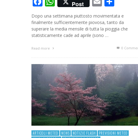
Facebook
WhatsApp
Email
Cond
Post
Dopo una settimana piuttosto movimentata e
finalmente sufficientemente piovosa, tanto da
superare la media mensile di tutta la pioggia che
statisticamente cade ad aprile (sono …
0 Commen
Read more
ARTICOLI METEO
NEWS
NOTIZIE FLASH
PREVISIONI METEO