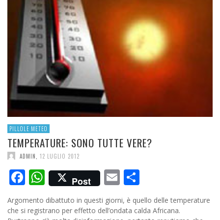
PILLOLE METEO
TEMPERATURE: SONO TUTTE VERE?
ADMIN
,
12 LUGLIO 2012
Facebook
WhatsApp
Email
Condividi
Post
Argomento dibattuto in questi giorni, è quello delle temperature
che si registrano per effetto dell’ondata calda Africana.