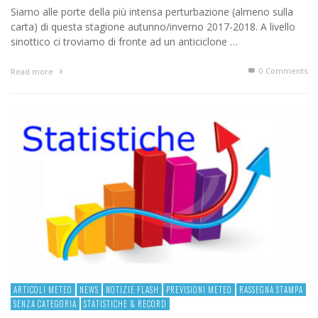
Siamo alle porte della più intensa perturbazione (almeno sulla
carta) di questa stagione autunno/inverno 2017-2018. A livello
sinottico ci troviamo di fronte ad un anticiclone …
0 Comments
Read more
ARTICOLI METEO
NEWS
NOTIZIE FLASH
PREVISIONI METEO
RASSEGNA STAMPA
SENZA CATEGORIA
STATISTICHE & RECORD