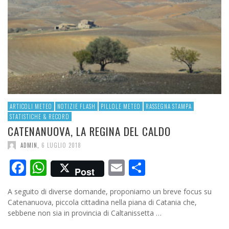
ARTICOLI METEO
NOTIZIE FLASH
PILLOLE METEO
RASSEGNA STAMPA
STATISTICHE & RECORD
CATENANUOVA, LA REGINA DEL CALDO
ADMIN
,
6 LUGLIO 2018
Facebook
WhatsApp
Email
Condividi
Post
A seguito di diverse domande, proponiamo un breve focus su
Catenanuova, piccola cittadina nella piana di Catania che,
sebbene non sia in provincia di Caltanissetta …