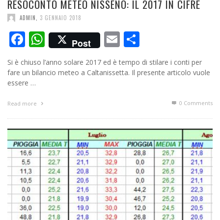
RESOCONTO METEO NISSENO: IL 2017 IN CIFRE
ADMIN
,
3 GENNAIO 2018
Facebook
WhatsApp
Email
Condividi
Post
Si è chiuso l’anno solare 2017 ed è tempo di stilare i conti per
fare un bilancio meteo a Caltanissetta. Il presente articolo vuole
essere …
0 Comments
Read more