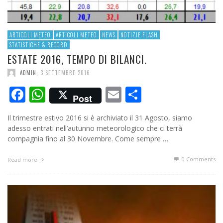
ARTICOLI METEO
ARTICOLI METEO
NEWS
NOTIZIE FLASH
STATISTICHE & RECORD
ESTATE 2016, TEMPO DI BILANCI.
ADMIN
,
3 SETTEMBRE 2016
Facebook
WhatsApp
Email
Condividi
Post
Il trimestre estivo 2016 si è archiviato il 31 Agosto, siamo
adesso entrati nell’autunno meteorologico che ci terrà
compagnia fino al 30 Novembre. Come sempre …
0 Comments
Read more