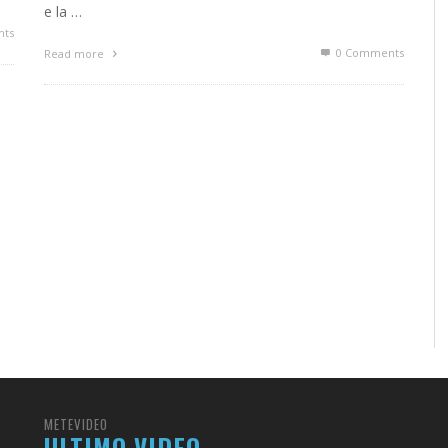
e la …
ts
0 Comments
Read more
METEVIDEO
ULTIMO VIDEO