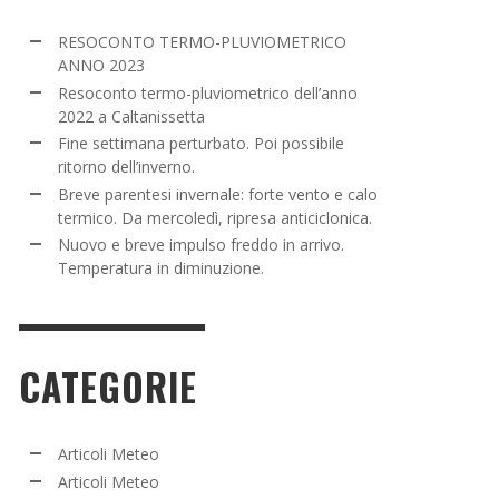
NE SETTIMANA PERTURBATO. POI POSSIBILE
RESOCONTO TERMO-PLUVIOMETRICO
TORNO DELL’INVERNO.
ANNO 2023
Resoconto termo-pluviometrico dell’anno
ADMIN
,
16 MARZO 2022
2022 a Caltanissetta
Fine settimana perturbato. Poi possibile
ritorno dell’inverno.
Breve parentesi invernale: forte vento e calo
termico. Da mercoledì, ripresa anticiclonica.
Nuovo e breve impulso freddo in arrivo.
Temperatura in diminuzione.
CATEGORIE
i
Articoli Meteo
Articoli Meteo