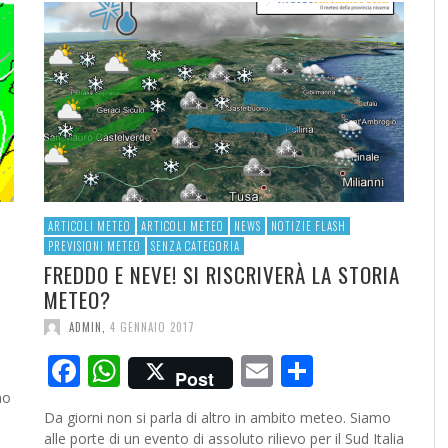
RESOCONTO TERMO-PLUVIOMETRICO
FI
DELL’ANNO 2022 A CALTANISSETTA
RI
ADMIN
,
2 GENNAIO 2023
ARTICOLI METEO
ARTICOLI METEO
NEWS
NOTIZIE FLASH
PREVISIONI METEO
SENZA CATEGORIA
FREDDO E NEVE! SI RISCRIVERÀ LA STORIA
METEO?
ADMIN
,
4 GENNAIO 2017
ividi
Facebook
WhatsApp
Email
Condivid
Post
no
Da giorni non si parla di altro in ambito meteo. Siamo
alle porte di un evento di assoluto rilievo per il Sud Italia