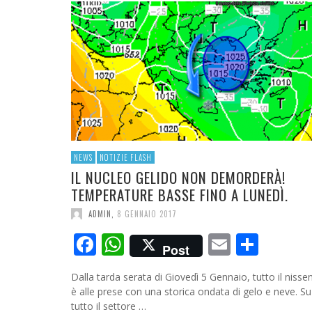
RESOCONTO TERMO-PLUVIOMETRICO ANNO
2023
ADMIN
,
4 GENNAIO 2024
NEWS
NOTIZIE FLASH
IL NUCLEO GELIDO NON DEMORDERÀ!
TEMPERATURE BASSE FINO A LUNEDÌ.
ADMIN
,
8 GENNAIO 2017
Facebook
WhatsApp
Email
Cond
Post
Dalla tarda serata di Giovedì 5 Gennaio, tutto il nisse
è alle prese con una storica ondata di gelo e neve. Su
tutto il settore …