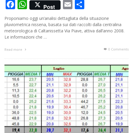
Facebook
WhatsApp
Email
Condividi
Post
Proponiamo oggi un’analisi dettagliata della situazione
pluviometrica nissena, basata sui dati raccolti dalla centralina
meteorologica di Caltanissetta Via Piave, attiva dall’anno 2008.
Le informazioni che …
0 Comments
Read more