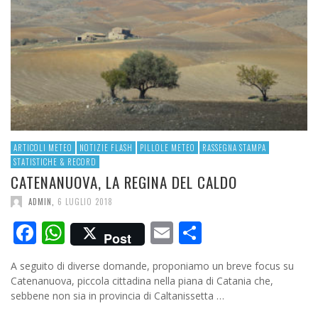
ARTICOLI METEO
NOTIZIE FLASH
PILLOLE METEO
RASSEGNA STAMPA
STATISTICHE & RECORD
CATENANUOVA, LA REGINA DEL CALDO
ADMIN
,
6 LUGLIO 2018
Facebook
WhatsApp
Email
Condividi
Post
A seguito di diverse domande, proponiamo un breve focus su
Catenanuova, piccola cittadina nella piana di Catania che,
sebbene non sia in provincia di Caltanissetta …