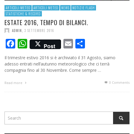
ARTICOLI METEO
ARTICOLI METEO
NEWS
NOTIZIE FLASH
STATISTICHE & RECORD
ESTATE 2016, TEMPO DI BILANCI.
ADMIN
,
3 SETTEMBRE 2016
Facebook
WhatsApp
Email
Condividi
Post
Il trimestre estivo 2016 si è archiviato il 31 Agosto, siamo
adesso entrati nell’autunno meteorologico che ci terrà
compagnia fino al 30 Novembre. Come sempre …
0 Comments
Read more