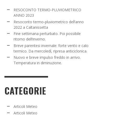
NE SETTIMANA PERTURBATO. POI POSSIBILE
RESOCONTO TERMO-PLUVIOMETRICO
TORNO DELL’INVERNO.
ANNO 2023
Resoconto termo-pluviometrico dell’anno
ADMIN
,
16 MARZO 2022
2022 a Caltanissetta
Fine settimana perturbato. Poi possibile
ritorno dell’inverno.
Breve parentesi invernale: forte vento e calo
termico. Da mercoledì, ripresa anticiclonica.
Nuovo e breve impulso freddo in arrivo.
Temperatura in diminuzione.
CATEGORIE
Articoli Meteo
Articoli Meteo