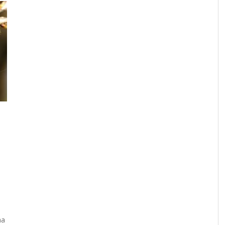
RESOCONTO TERMO-PLUVIOMETRICO
FI
DELL’ANNO 2022 A CALTANISSETTA
RI
ADMIN
,
2 GENNAIO 2023
ividi
ma