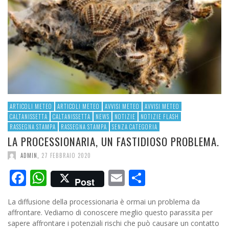
ARTICOLI METEO
ARTICOLI METEO
AVVISI METEO
AVVISI METEO
CALTANISSETTA
CALTANISSETTA
NEWS
NOTIZIE
NOTIZIE FLASH
RASSEGNA STAMPA
RASSEGNA STAMPA
SENZA CATEGORIA
LA PROCESSIONARIA, UN FASTIDIOSO PROBLEMA.
ADMIN
,
27 FEBBRAIO 2020
Facebook
WhatsApp
Email
Condividi
Post
La diffusione della processionaria è ormai un problema da
affrontare. Vediamo di conoscere meglio questo parassita per
sapere affrontare i potenziali rischi che può causare un contatto