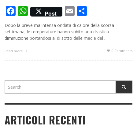
Facebook
WhatsApp
Email
Condividi
Post
Dopo la breve ma intensa ondata di calore della scorsa
settimana, le temperature hanno subito una drastica
diminuzione portandosi al di sotto delle medie del …
0 Comments
Read more
ARTICOLI RECENTI