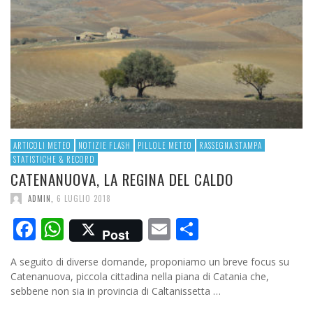
ARTICOLI METEO
NOTIZIE FLASH
PILLOLE METEO
RASSEGNA STAMPA
STATISTICHE & RECORD
CATENANUOVA, LA REGINA DEL CALDO
ADMIN
,
6 LUGLIO 2018
Facebook
WhatsApp
Email
Condividi
Post
A seguito di diverse domande, proponiamo un breve focus su
Catenanuova, piccola cittadina nella piana di Catania che,
sebbene non sia in provincia di Caltanissetta …