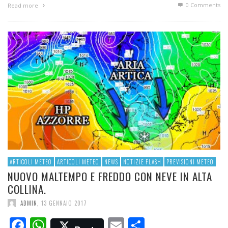
0 Comments
Read more
ARTICOLI METEO
ARTICOLI METEO
NEWS
NOTIZIE FLASH
PREVISIONI METEO
NUOVO MALTEMPO E FREDDO CON NEVE IN ALTA
COLLINA.
ADMIN
,
13 GENNAIO 2017
Facebook
WhatsApp
Email
Condividi