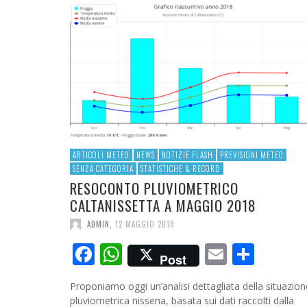
RESOCONTO TERMO-PLUVIOMETRICO ANNO
2023
ADMIN
,
4 GENNAIO 2024
ARTICOLI METEO
NEWS
NOTIZIE FLASH
PREVISIONI METEO
SENZA CATEGORIA
STATISTICHE & RECORD
RESOCONTO PLUVIOMETRICO
CALTANISSETTA A MAGGIO 2018
ADMIN
,
12 MAGGIO 2018
Facebook
WhatsApp
Email
Cond
Post
Proponiamo oggi un’analisi dettagliata della situazion
pluviometrica nissena, basata sui dati raccolti dalla