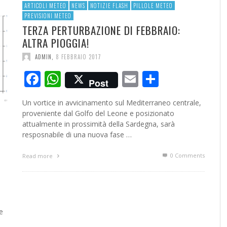
ARTICOLI METEO
NEWS
NOTIZIE FLASH
PILLOLE METEO
PREVISIONI METEO
RESOCONTO TERMO-PLUVIOMETRICO
FI
TERZA PERTURBAZIONE DI FEBBRAIO:
DELL’ANNO 2022 A CALTANISSETTA
RI
ALTRA PIOGGIA!
ADMIN
,
2 GENNAIO 2023
ADMIN
,
8 FEBBRAIO 2017
Facebook
WhatsApp
Email
Condivid
Post
Un vortice in avvicinamento sul Mediterraneo centrale,
proveniente dal Golfo del Leone e posizionato
attualmente in prossimità della Sardegna, sarà
resposnabile di una nuova fase …
0 Comments
Read more
ividi
e