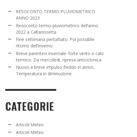
NE SETTIMANA PERTURBATO. POI POSSIBILE
RESOCONTO TERMO-PLUVIOMETRICO
TORNO DELL’INVERNO.
ANNO 2023
Resoconto termo-pluviometrico dell’anno
ADMIN
,
16 MARZO 2022
2022 a Caltanissetta
Fine settimana perturbato. Poi possibile
i
ritorno dell’inverno.
Breve parentesi invernale: forte vento e calo
termico. Da mercoledì, ripresa anticiclonica.
Nuovo e breve impulso freddo in arrivo.
Temperatura in diminuzione.
CATEGORIE
Articoli Meteo
Articoli Meteo