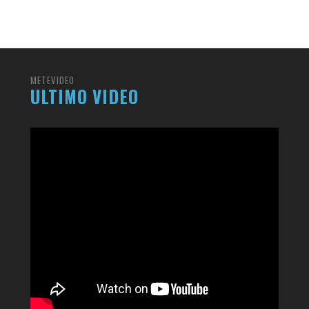
ividi
RESOCONTO TERMO-PLUVIOMETRICO
FI
DELL’ANNO 2022 A CALTANISSETTA
RI
ADMIN
,
2 GENNAIO 2023
METEVIDEO
ULTIMO VIDEO