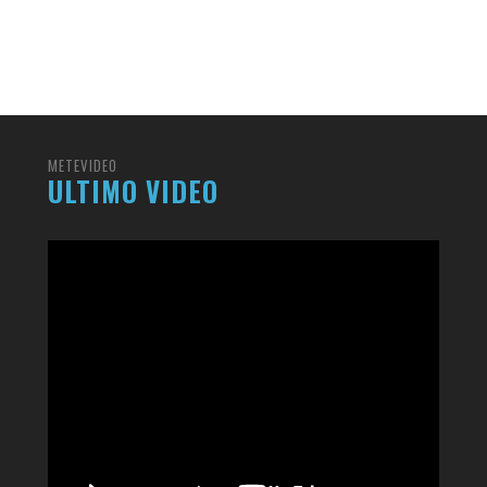
ividi
RESOCONTO TERMO-PLUVIOMETRICO
FI
DELL’ANNO 2022 A CALTANISSETTA
RI
ADMIN
,
2 GENNAIO 2023
METEVIDEO
ULTIMO VIDEO